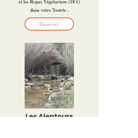
et les Repas Végétariens (18 €)
dans votre Yourte .
Réservez
Les Alentours
La
Rivière
propose Vasques et Coins
Baignades